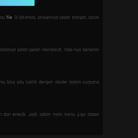
tau
Tie
. Di bit4max, prosesnya cepet banget, cocok
 bolanya pelan-pelan mendarat. Vibe-nya beneran
amu bisa adu taktik dengan dealer dalam suasana
dan enerjik. Jadi, selain main, kamu juga dapet