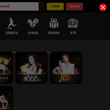
LOGIN
DAFTAR
SPORTS
OTHER
PROMO
RTP