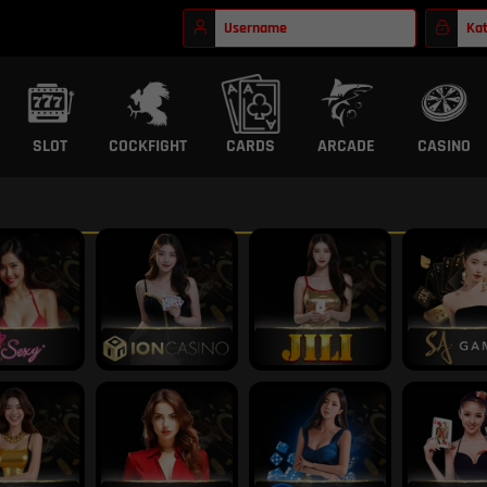
SLOT
COCKFIGHT
CARDS
ARCADE
CASINO