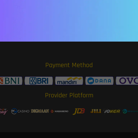
Payment Method
Provider Platform