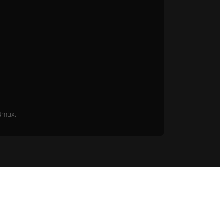
t4max.