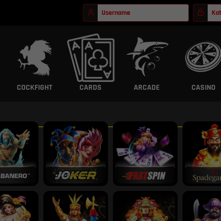
COCKFIGHT
CARDS
ARCADE
CASINO