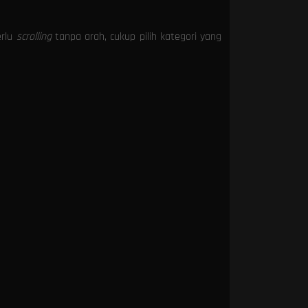
erlu
scrolling
tanpa arah, cukup pilih kategori yang